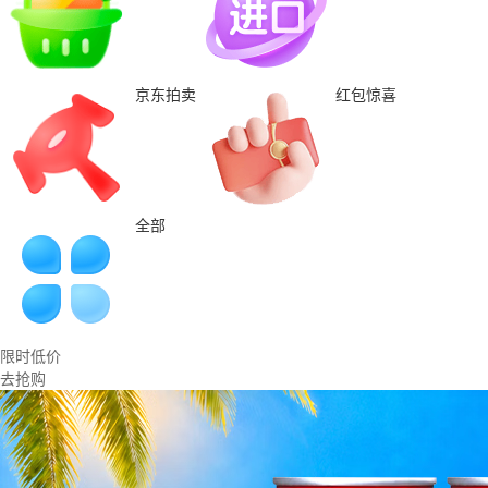
京东拍卖
红包惊喜
全部
限时低价
去抢购