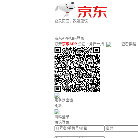
登录页面，改进建议
京东APP扫码登录
打开
京东APP
点左上角扫一扫
查看教程
服务器出错
刷新
密码登录
短信登录