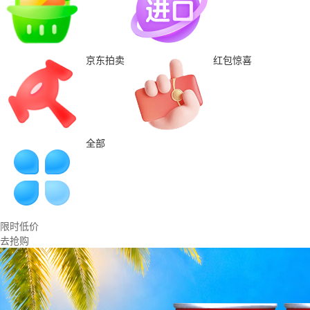
京东拍卖
红包惊喜
全部
限时低价
去抢购