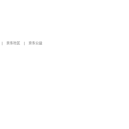
|
京东社区
|
京东公益