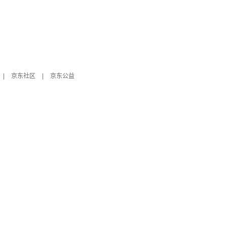
|
京东社区
|
京东公益