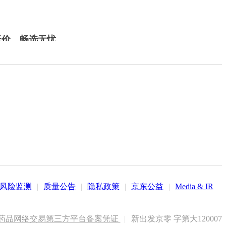
低价，畅选无忧
风险监测
|
质量公告
|
隐私政策
|
京东公益
|
Media & IR
药品网络交易第三方平台备案凭证
|
新出发京零 字第大120007