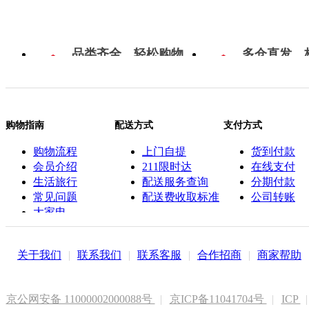
品类齐全，轻松购物
多仓直发，
购物指南
配送方式
支付方式
购物流程
上门自提
货到付款
会员介绍
211限时达
在线支付
生活旅行
配送服务查询
分期付款
常见问题
配送费收取标准
公司转账
大家电
联系客服
关于我们
|
联系我们
|
联系客服
|
合作招商
|
商家帮助
京公网安备 11000002000088号
|
京ICP备11041704号
|
ICP
|