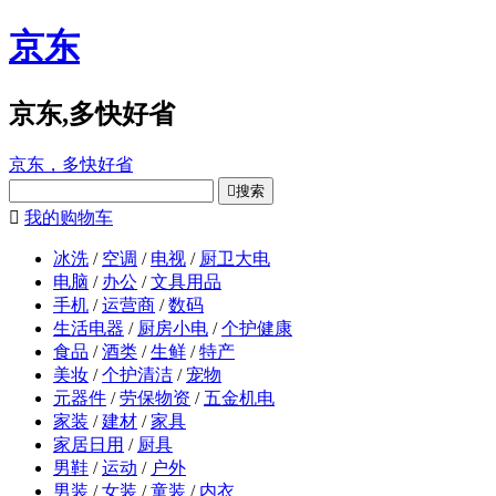
京东
京东,多快好省
京东，多快好省

搜索

我的购物车
冰洗
/
空调
/
电视
/
厨卫大电
电脑
/
办公
/
文具用品
手机
/
运营商
/
数码
生活电器
/
厨房小电
/
个护健康
食品
/
酒类
/
生鲜
/
特产
美妆
/
个护清洁
/
宠物
元器件
/
劳保物资
/
五金机电
家装
/
建材
/
家具
家居日用
/
厨具
男鞋
/
运动
/
户外
男装
/
女装
/
童装
/
内衣