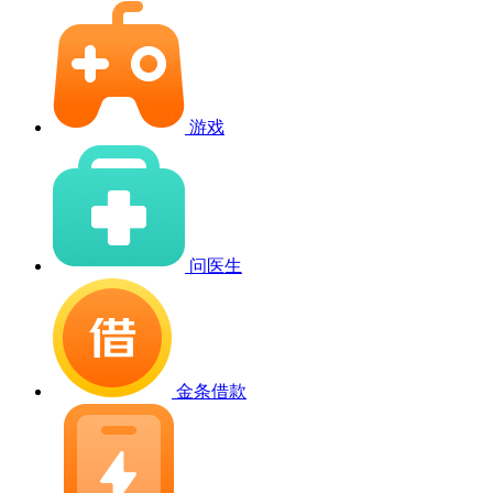
游戏
问医生
金条借款