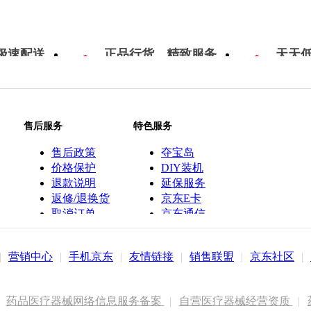
极速配送
正品行货，精致服务
天天
售后服务
特色服务
售后政策
夺宝岛
价格保护
DIY装机
退款说明
延保服务
返修/退换货
京东E卡
取消订单
京东通信
京鱼座智能
|
营销中心
|
手机京东
|
友情链接
|
销售联盟
|
京东社区
|
药品医疗器械网络信息服务备案
|
自营医疗器械经营资质
|