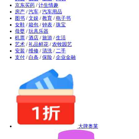
京东买药
/
计生情趣
房产
/
汽车
/
汽车用品
图书
/
文娱
/
教育
/
电子书
女鞋
/
箱包
/
钟表
/
珠宝
母婴
/
玩具乐器
机票
/
酒店
/
旅游
/
生活
艺术
/
礼品鲜花
/
农牧园艺
安装
/
维修
/
清洗
/
二手
支付
/
白条
/
保险
/
企业金融
大牌奥莱