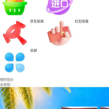
京东拍卖
红包惊喜
全部
限时低价
去抢购