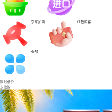
京东拍卖
红包惊喜
全部
限时低价
去抢购