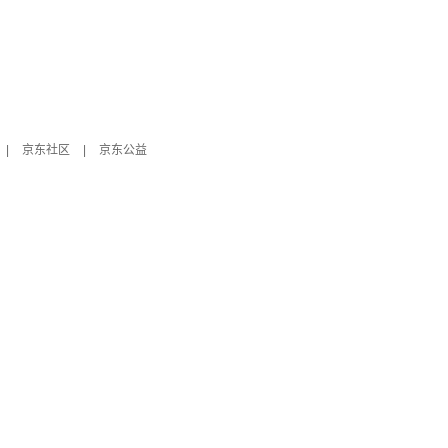
|
京东社区
|
京东公益