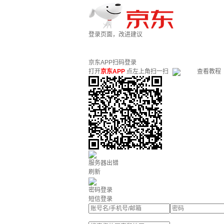
登录页面，改进建议
京东APP扫码登录
打开
京东APP
点左上角扫一扫
查看教程
服务器出错
刷新
密码登录
短信登录