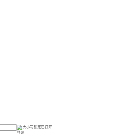
大小写锁定已打开
登录