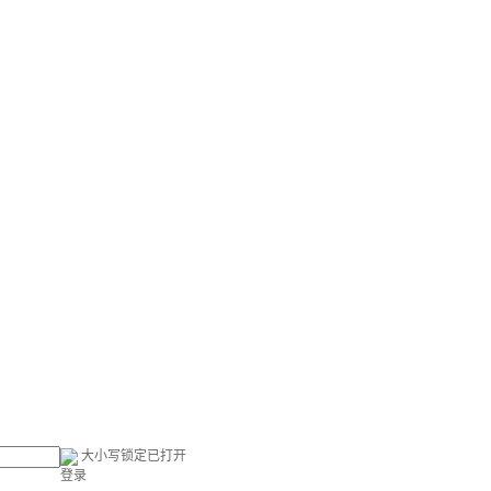
大小写锁定已打开
登录