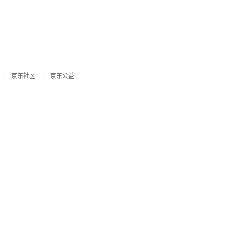
|
京东社区
|
京东公益