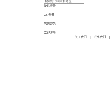
微信登录
|
QQ登录
|
忘记密码
|
立即注册
关于我们
|
联系我们
|