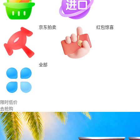
京东拍卖
红包惊喜
全部
限时低价
去抢购