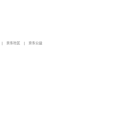
|
京东社区
|
京东公益