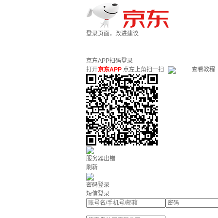
登录页面，改进建议
京东APP扫码登录
打开
京东APP
点左上角扫一扫
查看教程
服务器出错
刷新
密码登录
短信登录