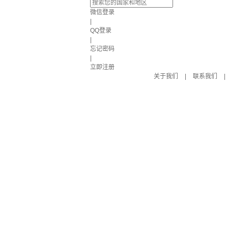
微信登录
|
QQ登录
|
忘记密码
|
立即注册
关于我们
|
联系我们
|