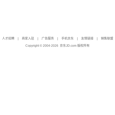
人才招聘
|
商家入驻
|
广告服务
|
手机京东
|
友情链接
|
销售联盟
Copyright © 2004-
2026
京东JD.com 版权所有