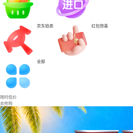
京东拍卖
红包惊喜
全部
限时低价
去抢购