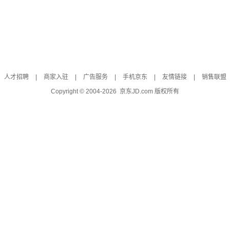
人才招聘
|
商家入驻
|
广告服务
|
手机京东
|
友情链接
|
销售联盟
Copyright © 2004-
2026
京东JD.com 版权所有