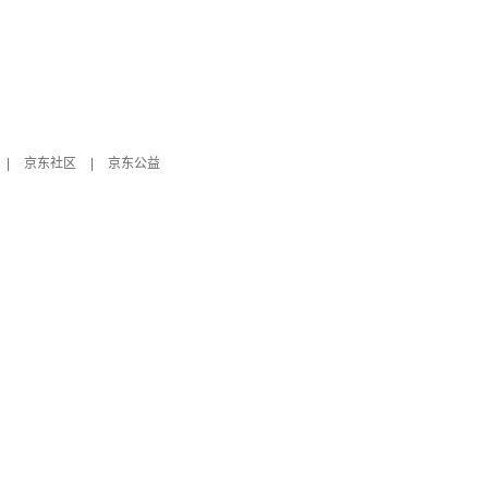
|
京东社区
|
京东公益