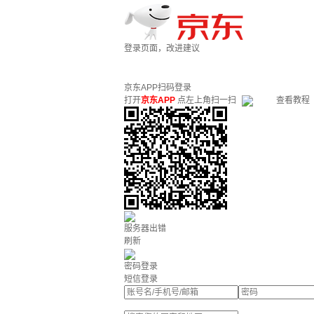
登录页面，改进建议
京东APP扫码登录
打开
京东APP
点左上角扫一扫
查看教程
服务器出错
刷新
密码登录
短信登录