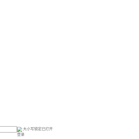
大小写锁定已打开
登录