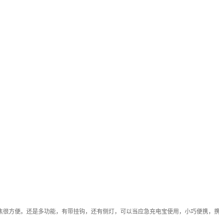
焦很方便。还是多功能，有带挂钩，还有侧灯，可以当应急充电宝使用，小巧便携，