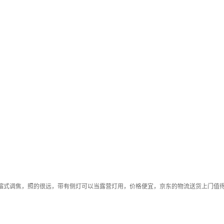
伸缩式调焦，照的很远，带有侧灯可以当露营灯用，价格便宜，京东的物流送货上门值