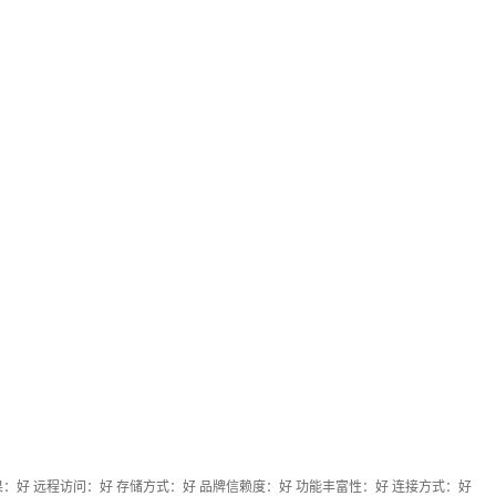
果：好 远程访问：好 存储方式：好 品牌信赖度：好 功能丰富性：好 连接方式：好