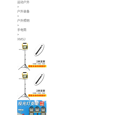
运动户外
>
户外装备
>
户外照明
>
手电筒
>
XMSJ