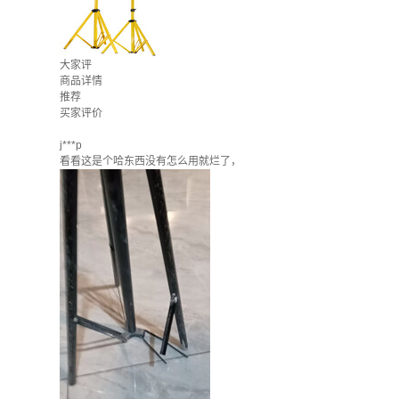
大家评
商品详情
推荐
买家评价
j***p
看看这是个哈东西没有怎么用就烂了，