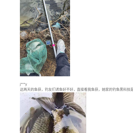
j***y
这两天的鱼获，钓友们诱鱼好不好，直接看我鱼获，她家的钓鱼黑科技