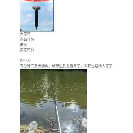
大家评
商品详情
推荐
买家评价
G***人
五分钟三条大鳊鱼，给旁边钓友看呆了，鱼获也送给人家了