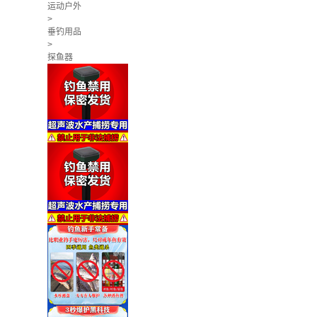
运动户外
>
垂钓用品
>
探鱼器