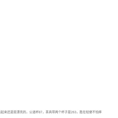
起来还是挺漂亮的，公道杯87，茶具带两个杯子是263，胜在轻便不怕摔