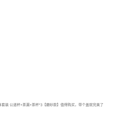
一体套装 公道杯+茶漏+茶杯*3【磨砂款】值得购买，带个盖就完美了