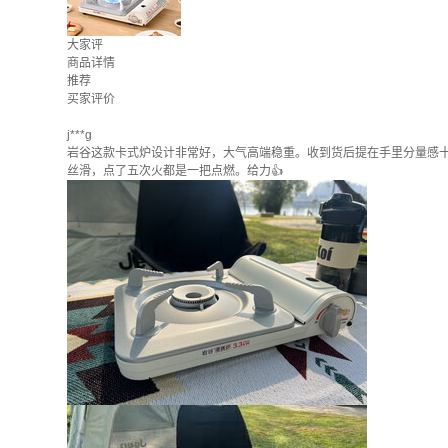
大家评
商品详情
推荐
买家评价
j***g
岩谷这款卡式炉设计非常好，大气高端稳重。收到货后提在手里分量感
丝滑，点了五次火都是一把点燃。给力👍