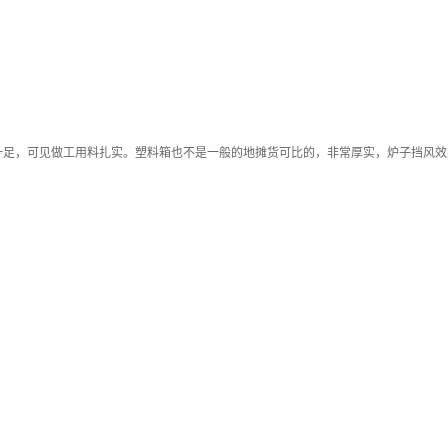
十足，可见做工用料扎实。塑料箱也不是一般的地摊货可比的，非常厚实，炉子挡风效