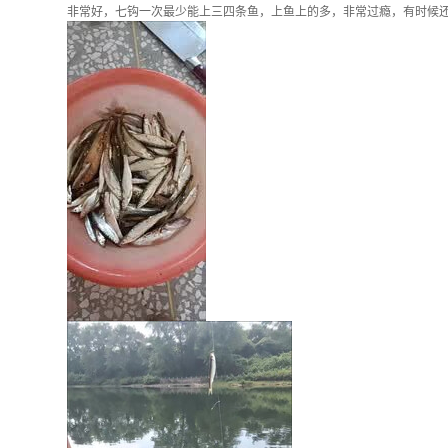
非常好，七钩一次最少能上三四条鱼，上鱼上的多，非常过瘾，有时候