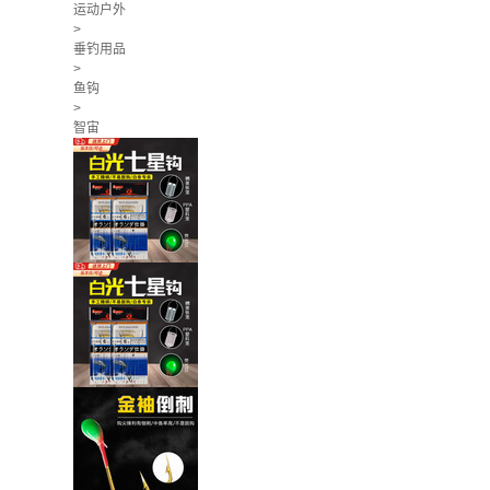
运动户外
>
垂钓用品
>
鱼钩
>
智宙