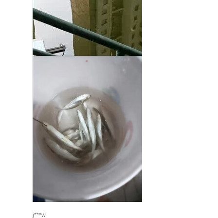
j***w