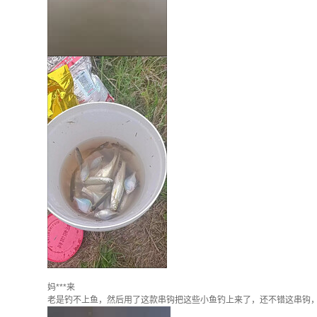
妈***来
老是钓不上鱼，然后用了这款串钩把这些小鱼钓上来了，还不错这串钩