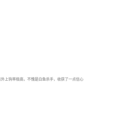
另外上钩率极高，不愧是白鱼杀手，收获了一点信心