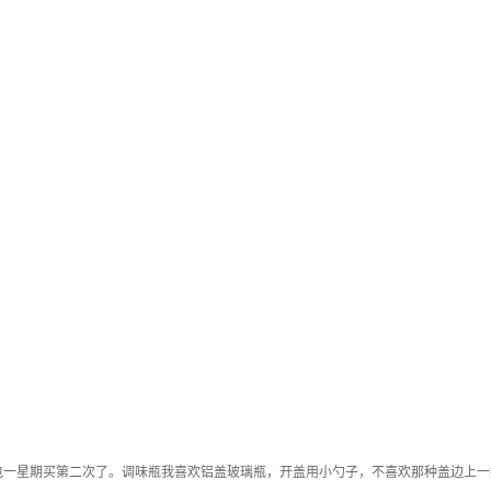
包一星期买第二次了。调味瓶我喜欢铝盖玻璃瓶，开盖用小勺子，不喜欢那种盖边上一