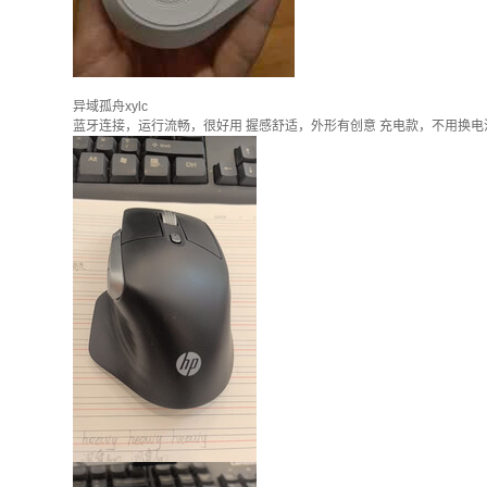
异域孤舟xylc
蓝牙连接，运行流畅，很好用 握感舒适，外形有创意 充电款，不用换