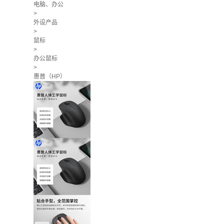
电脑、办公
>
外设产品
>
鼠标
>
办公鼠标
>
惠普（HP）