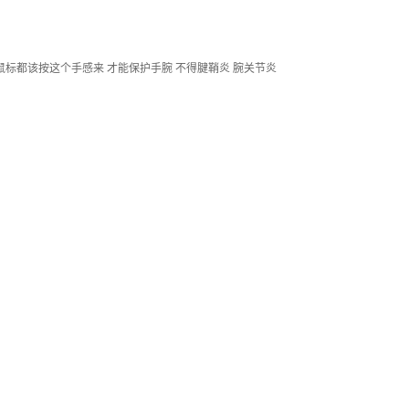
鼠标都该按这个手感来 才能保护手腕 不得腱鞘炎 腕关节炎