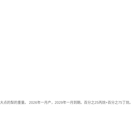
点的梨的重量。 2026年一月产，2029年一月到期。百分之25丙烷+百分之75丁