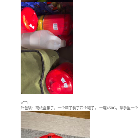
e***n
外包装：硬纸盒箱子，一个箱子装了四个罐子。 一罐450G，拿手里一个大