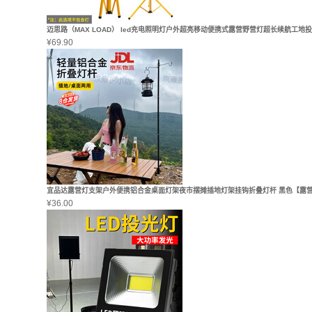
迈思路（MAX LOAD） led充电照明灯户外超亮移动便携式露营野营灯超长续航工地投
¥
69.90
宜品达露营灯支架户外便携铝合金桌面灯架夜市摆摊插地灯架挂钩折叠灯杆 黑色【露
¥
36.00