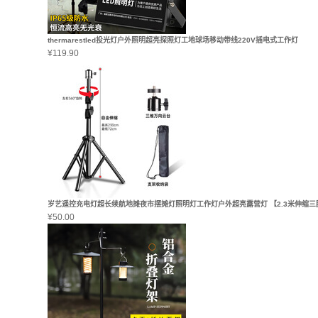
thermarestled投光灯户外照明超亮探照灯工地球场移动带线220V插电式工作灯
¥
119.90
岁艺遥控充电灯超长续航地摊夜市摆摊灯照明灯工作灯户外超亮露营灯 【2.3米伸缩
¥
50.00