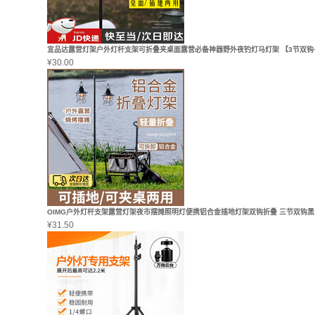
宜品达露营灯架户外灯杆支架可折叠夹桌面露营必备神器野外夜钓灯马灯架 【3节双钩
¥
30.00
OIMG户外灯杆支架露营灯架夜市摆摊照明灯便携铝合金插地灯架双钩折叠 三节双钩黑
¥
31.50