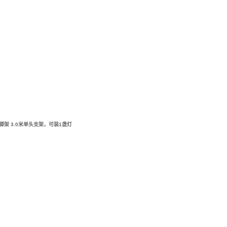
架 3.0米单头支架，可装1盏灯