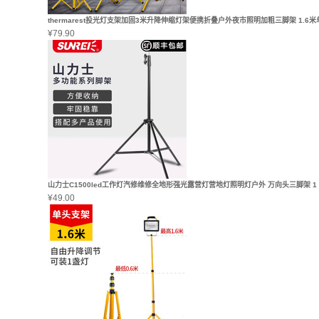
thermarest投光灯支架加固3米升降伸缩灯架便携折叠户外夜市照明加粗三脚架 1.6
¥
79.90
山力士C1500led工作灯汽修维修全地形强光露营灯营地灯照明灯户外 万向头三脚架 1
¥
49.00