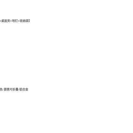
+桌面夹+地钉+收纳袋】
色 便携可折叠-铝合金