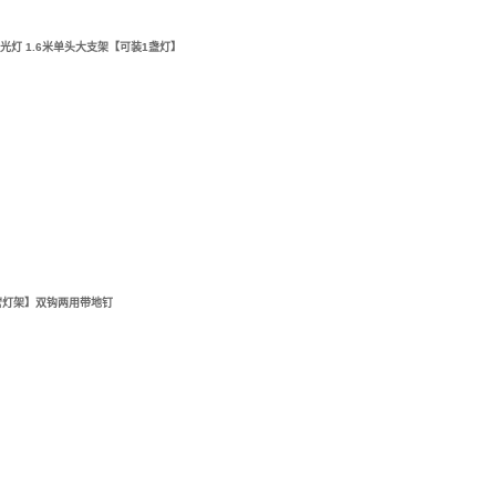
光灯 1.6米单头大支架【可装1盏灯】
营灯架】双钩两用带地钉