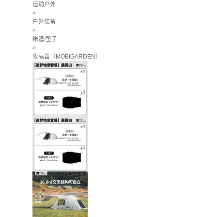
运动户外
>
户外装备
>
帐篷/垫子
>
牧高笛（MOBIGARDEN）