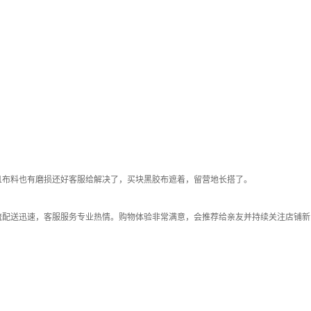
且布料也有磨损还好客服给解决了，买块黑胶布遮着，留营地长搭了。
流配送迅速，客服服务专业热情。购物体验非常满意，会推荐给亲友并持续关注店铺新