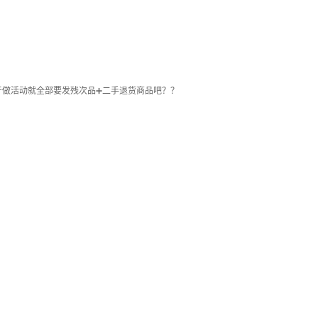
至于做活动就全部要发残次品➕二手退货商品吧？？