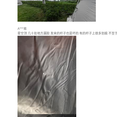
A***易
星空顶 几十处地方漏胶 发来的杆子也是坏的 有的杆子上很多划痕 不