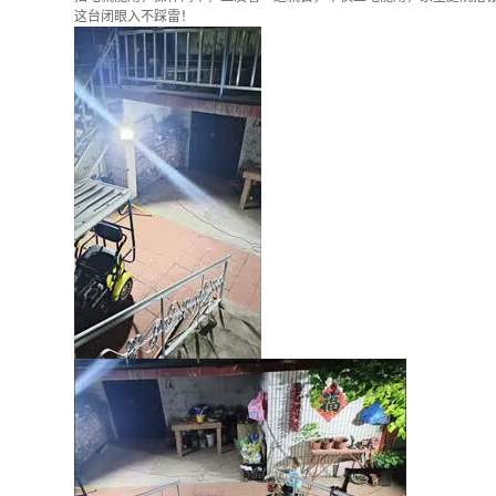
这台闭眼入不踩雷！