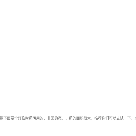
动车鹏下面要个灯临时照明用的，非常的亮，，照的面积很大，推荐你们可以去试一下，