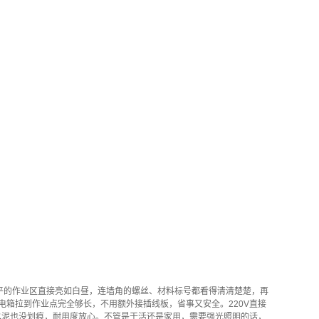
200平的作业区直接亮如白昼，连墙角的螺丝、材料标号都看得清清楚楚，再
电箱拉到作业点完全够长，不用额外接插线板，省事又安全。220V直接
水泥也没划痕，耐用度放心。不管是干活还是家用，需要强光照明的话，