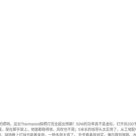
照明，这台Thermarest探照灯完全超出预期！50W的功率真不是虚标，打开后
度，架在脚手架上、地面都稳得很，风吹也不晃；5米长的线带头太实用了，从工地配
棚、球场晚上打球也能搬来用，一物多用太值了。 外壳看着就结实，偶尔蹭到钢筋、