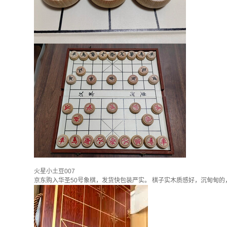
火星小土豆007
京东购入华圣50号象棋，发货快包装严实。 棋子实木质感好，沉甸甸