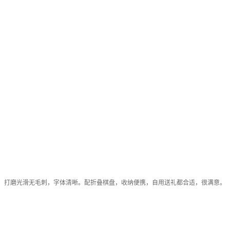
的，打磨光滑无毛刺，字体清晰。配折叠棋盘，收纳便携，自用送礼都合适，很满意。