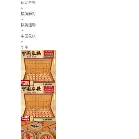
运动户外
>
棋牌麻将
>
棋类运动
>
中国象棋
>
华圣