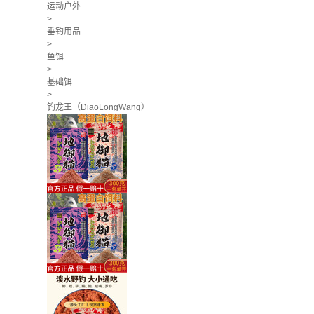
运动户外
>
垂钓用品
>
鱼饵
>
基础饵
>
钓龙王（DiaoLongWang）