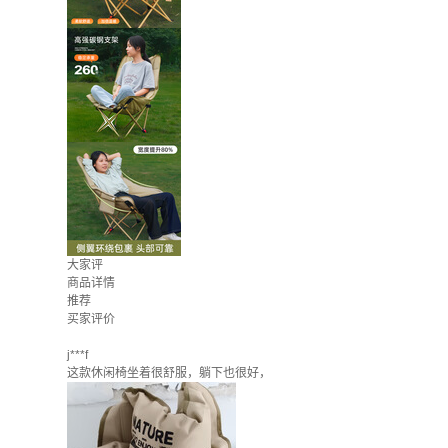
大家评
商品详情
推荐
买家评价
j***f
这款休闲椅坐着很舒服，躺下也很好，