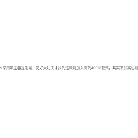
0V家用吸尘器是刚需，花好大功夫才找到这款能加入高到40CM款式，其实不加高也