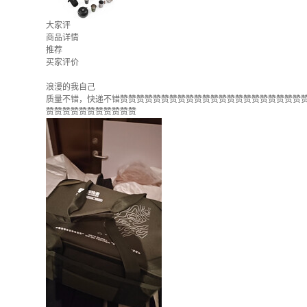
大家评
商品详情
推荐
买家评价
浪漫的我自己
质量不错，快递不错赞赞赞赞赞赞赞赞赞赞赞赞赞赞赞赞赞赞赞赞赞赞
赞赞赞赞赞赞赞赞赞赞赞