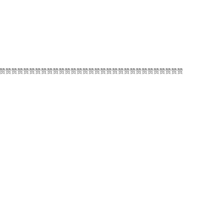
赞赞赞赞赞赞赞赞赞赞赞赞赞赞赞赞赞赞赞赞赞赞赞赞赞赞赞赞赞赞赞