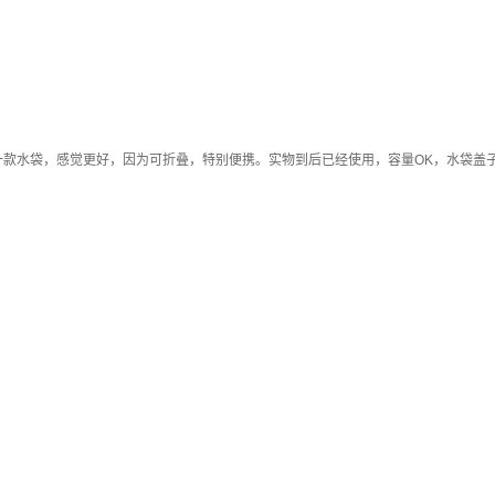
一款水袋，感觉更好，因为可折叠，特别便携。实物到后已经使用，容量OK，水袋盖