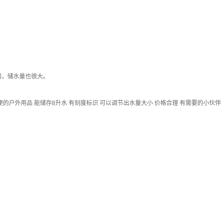
间，储水量也很大。
的户外用品 能储存8升水 有刻度标识 可以调节出水量大小 价格合理 有需要的小伙