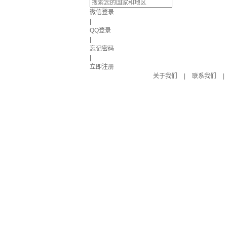
微信登录
|
QQ登录
|
忘记密码
|
立即注册
关于我们
|
联系我们
|