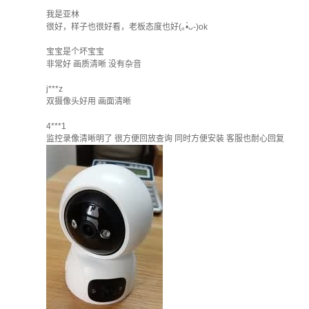
我是亚林
很好，样子也很好看，老板态度也好(｡•̀ᴗ-)ok
宝宝是个坏宝宝
非常好 画质清晰 没有杂音
j***z
双摄像头好用 画面清晰
4***1
监控录像清晰明了 很方便回放查询 同时方便安装 客服也耐心回复