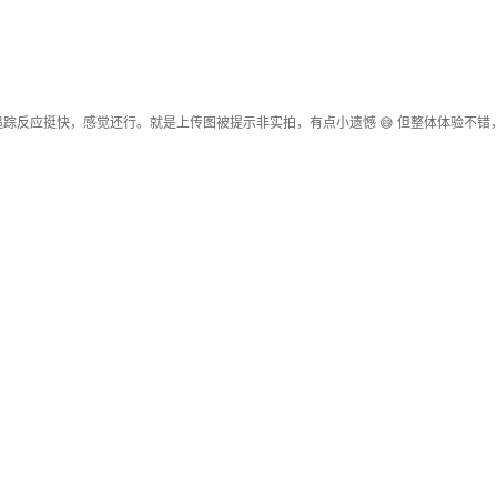
踪反应挺快，感觉还行。就是上传图被提示非实拍，有点小遗憾 😅 但整体体验不错