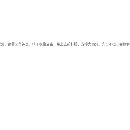
露营、野餐必备神器。椅子稳稳当当，坐上去超舒服，支撑力满分，完全不担心会翻倒