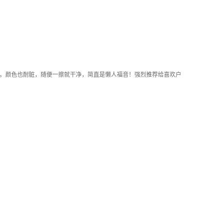
。颜色也耐脏，随便一擦就干净，简直是懒人福音！强烈推荐给喜欢户